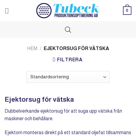
Skip
0
to
content
HEM
/
EJEKTORSUG FÖR VÄTSKA
FILTRERA
Ejektorsug för vätska
Dubbelverkande ejektorsug för att suga upp vätska från
maskiner och behållare.
Ejektorn monteras direkt på ett standard oljefat tillsammans