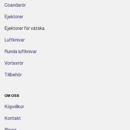
Coandarör
Ejektorer
Ejektorer för vätska
Luftknivar
Runda luftknivar
Vortexrör
Tillbehör
OM OSS
Köpvillkor
Kontakt
Blogg