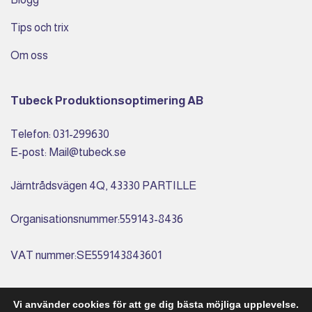
Tips och trix
Om oss
Tubeck Produktionsoptimering AB
Telefon: 031-299630
E-post: Mail@tubeck.se
Järntrådsvägen 4Q, 43330 PARTILLE
Organisationsnummer:559143-8436
VAT nummer:SE559143843601
Bankgiro: 492-2191
Vi använder cookies för att ge dig bästa möjliga upplevelse.