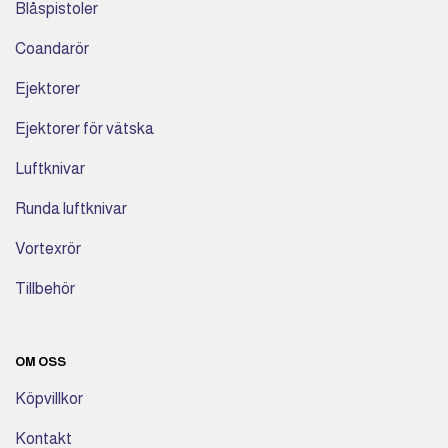
Blåspistoler
Coandarör
Ejektorer
Ejektorer för vätska
Luftknivar
Runda luftknivar
Vortexrör
Tillbehör
OM OSS
Köpvillkor
Kontakt