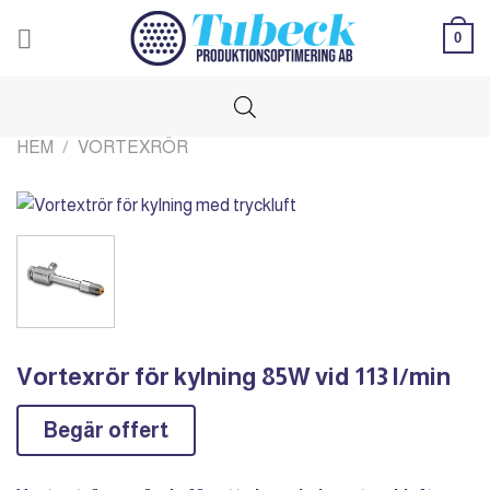
Skip
0
to
content
HEM
/
VORTEXRÖR
Vortexrör för kylning 85W vid 113 l/min
Begär offert