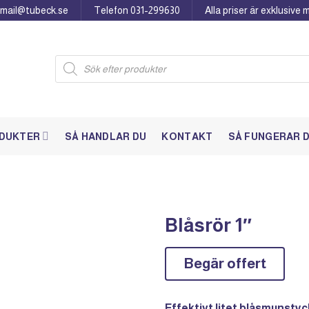
: mail@tubeck.se
Telefon 031-299630
Alla priser är exklusive
Products
search
DUKTER
SÅ HANDLAR DU
KONTAKT
SÅ FUNGERAR 
Blåsrör 1″
Begär offert
Effektivt litet blåsmunstyc