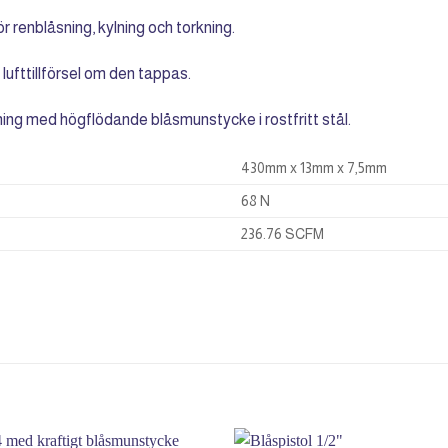
r renblåsning, kylning och torkning.
ufttillförsel om den tappas.
ing med högflödande blåsmunstycke i rostfritt stål.
430mm x 13mm x 7,5mm
68 N
236.76 SCFM