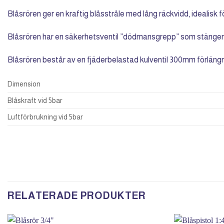
Blåsrören ger en kraftig blåsstråle med lång räckvidd, idealisk fö
Blåsrören har en säkerhetsventil ”dödmansgrepp” som stänger l
Blåsrören består av en fjäderbelastad kulventil 300mm förlängn
Dimension
Blåskraft vid 5bar
Luftförbrukning vid 5bar
RELATERADE PRODUKTER