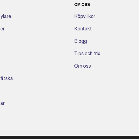
OM OSS
ylare
Köpvillkor
ken
Kontakt
Blogg
Tips och trix
Om oss
 vätska
var