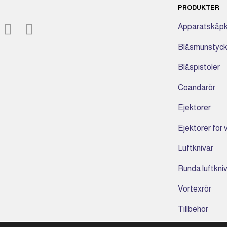
PRODUKTER
Apparatskåpk
Blåsmunstyc
Blåspistoler
Coandarör
Ejektorer
Ejektorer för
Luftknivar
Runda luftkni
Vortexrör
Tillbehör