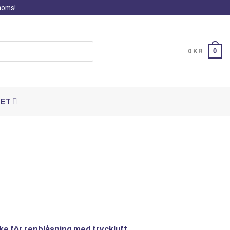
 moms!
0
0
KR
DET
ke för renblåsning med tryckluft.