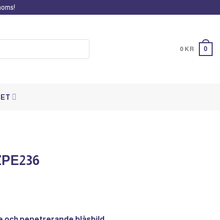
 moms!
0
0
KR
DET
ZPE236
e och penetrerande blåsbild