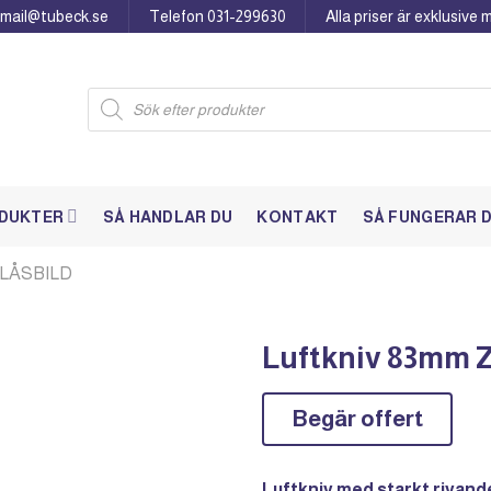
: mail@tubeck.se
Telefon 031-299630
Alla priser är exklusive
Products
search
DUKTER
SÅ HANDLAR DU
KONTAKT
SÅ FUNGERAR 
BLÅSBILD
Luftkniv 83mm 
Begär offert
Luftkniv med starkt rivand