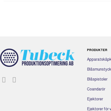
PRODUKTER
Apparatskåpk
Blåsmunstyc
Blåspistoler
Coandarör
Ejektorer
Ejektorer för