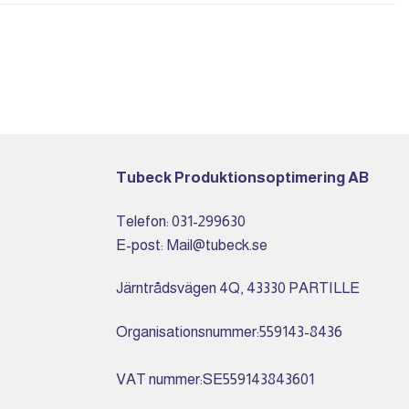
Tubeck Produktionsoptimering AB
Telefon: 031-299630
E-post: Mail@tubeck.se
Järntrådsvägen 4Q, 43330 PARTILLE
Organisationsnummer:559143-8436
VAT nummer:SE559143843601