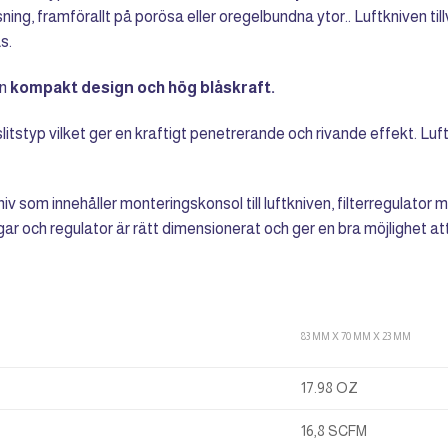
sning, framförallt på porösa eller oregelbundna ytor.. Luftkniven t
s.
en
kompakt design och hög blåskraft.
typ vilket ger en kraftigt penetrerande och rivande effekt. Luftkniv
kniv som innehåller monteringskonsol till luftkniven, filterregulator
gar och regulator är rätt dimensionerat och ger en bra möjlighet att 
83 MM X 70 MM X 23 MM
17.98 OZ
16,8 SCFM