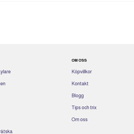
OM OSS
ylare
Köpvillkor
ken
Kontakt
Blogg
Tips och trix
Om oss
 vätska