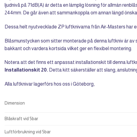
ljudnivå på 71dB(A) är detta en lämplig lösning för allmän renblå
244mm. De går även att sammankoppla om annan längd önska
Dessa helt nyutvecklade ZP luftknivarna från Air-Masters har 
Blåsmunstycken som sitter monterade på denna luftkniv är av slits
bakkant och vardera kortsida vilket ger en flexibel montering.
Notera att det finns ett anpassat installationskit till denna luft
Installationskit 20.
Detta kitt säkerställer att slang, anslutnin
Alla luftknivar lagerförs hos oss i Göteborg,
Dimension
Blåskraft vid 5bar
Luftförbrukning vid 5bar