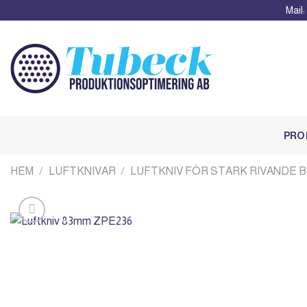
Skip
Mail
to
content
PRO
HEM
/
LUFTKNIVAR
/
LUFTKNIV FÖR STARK RIVANDE 