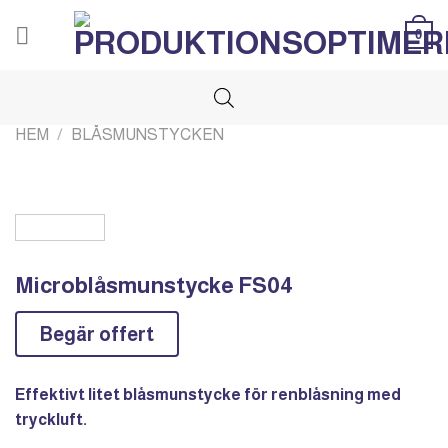
Skip
0
to
content
HEM
/
BLÅSMUNSTYCKEN
Microblåsmunstycke FS04
Begär offert
Effektivt litet blåsmunstycke för renblåsning med
tryckluft.