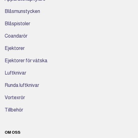
Blåsmunstycken
Blåspistoler
Coandarör
Ejektorer
Ejektorer för vätska
Luftknivar
Runda luftknivar
Vortexrör
Tillbehör
OM OSS