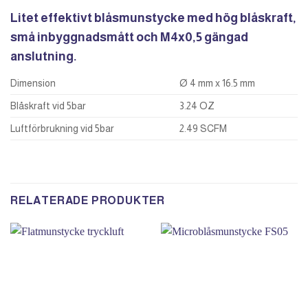
Litet effektivt blåsmunstycke med hög blåskraft,
små inbyggnadsmått och M4x0,5 gängad
anslutning.
Dimension
Ø 4 mm x 16.5 mm
Blåskraft vid 5bar
3.24 OZ
Luftförbrukning vid 5bar
2.49 SCFM
RELATERADE PRODUKTER